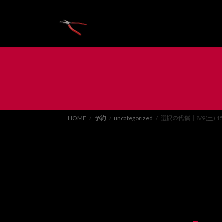
コ
ナ
ン
ビ
テ
ゲ
ン
ー
ツ
シ
へ
ョ
ス
ン
キ
に
ッ
移
プ
動
HOME
予約
uncategorized
選択の代償｜8/9(土) 15: