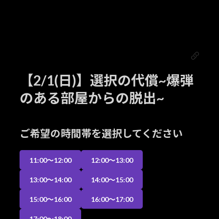
コ
ナ
ン
ビ
テ
ゲ
ン
ー
ツ
シ
へ
ョ
ス
ン
キ
に
【2/1(日)】選択の代償~爆弾
ッ
移
プ
動
のある部屋からの脱出~
ご希望の時間帯を選択してください
11:00〜12:00
12:00〜13:00
13:00〜14:00
14:00〜15:00
15:00〜16:00
16:00〜17:00
17:00〜18:00