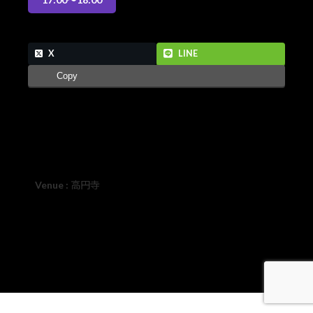
X
LINE
Copy
Venue :
高円寺